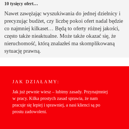
10 tysięcy ofert…
Nawet zawężając wyszukiwania do jednej dzielnicy i
precyzując budżet, czy liczbę pokoi ofert nadal będzie
co najmniej kilkaset… Będą to oferty różnej jakości,
często także nieaktualne. Może także okazać się, że
nieruchomość, którą znalazłeś ma skomplikowaną
sytuację prawną.
JAK DZIAŁAMY:
Jak już pewnie wiesz – lubimy zasady. Przynajmniej
w pracy. Kilka prostych zasad sprawia, że nam
pracuje się lepiej i sprawniej, a nasi klienci są po
prostu zadowoleni.