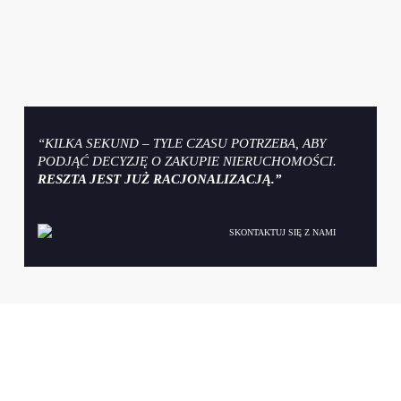
“KILKA SEKUND – TYLE CZASU POTRZEBA, ABY
PODJĄĆ DECYZJĘ O ZAKUPIE NIERUCHOMOŚCI.
RESZTA JEST JUŻ RACJONALIZACJĄ.”
SKONTAKTUJ SIĘ Z NAMI