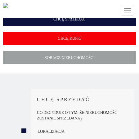
Toggle
naviga
CHCĘ SPRZEDAĆ
CHCĘ KUPIĆ
ZOBACZ NIERUCHOMOŚCI
CHCĘ SPRZEDAĆ
CO DECYDUJE O TYM, ŻE NIERUCHOMOŚĆ
ZOSTANIE SPRZEDANA ?
LOKALIZACJA